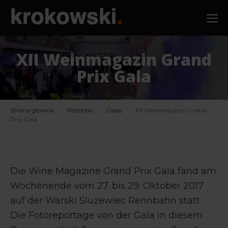
Zum
M
Inhalt
springen
XII Weinmagazin Grand
Prix Gala
Strona główna
›
Portfolio
›
Galas
›
XII Weinmagazin Grand
Prix Gala
Die Wine Magazine Grand Prix Gala fand am
Wochenende vom 27. bis 29. Oktober 2017
auf der Warski Sluzewiec Rennbahn statt.
Die Fotoreportage von der Gala in diesem