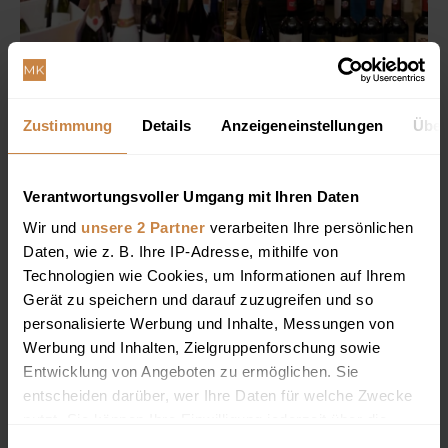
Zustimmung
Details
Anzeigeneinstellungen
Über
Verantwortungsvoller Umgang mit Ihren Daten
Wir und
unsere 2 Partner
verarbeiten Ihre persönlichen
Daten, wie z. B. Ihre IP-Adresse, mithilfe von
Technologien wie Cookies, um Informationen auf Ihrem
Gerät zu speichern und darauf zuzugreifen und so
personalisierte Werbung und Inhalte, Messungen von
Werbung und Inhalten, Zielgruppenforschung sowie
Entwicklung von Angeboten zu ermöglichen. Sie
entscheiden darüber, wer Ihre Daten für welche Zwecke
nutzt. Sie können Ihre Einwilligung jederzeit über die
Cookie-Erklärung oder durch Klicken auf das Privacy