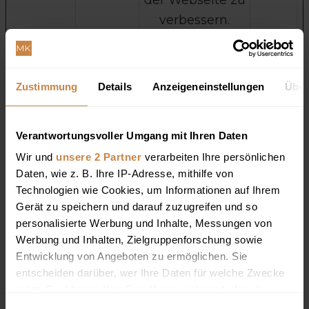
der Webseite zu
verbessern.
ct_timez
marcinkr
Wird verwendet,
Bestä
one
okowski.
um Spam zu
ndig
com
erkennen und
Zustimmung
Details
Anzeigeneinstellungen
Über
die Sicherheit
der Webseite zu
Verantwortungsvoller Umgang mit Ihren Daten
verbessern.
Wir und
unsere 2 Partner
verarbeiten Ihre persönlichen
rc::a
Google
Dieser Cookie
Bestä
Daten, wie z. B. Ihre IP-Adresse, mithilfe von
Technologien wie Cookies, um Informationen auf Ihrem
wird verwendet,
ndig
Gerät zu speichern und darauf zuzugreifen und so
um zwischen
personalisierte Werbung und Inhalte, Messungen von
Menschen und
Werbung und Inhalten, Zielgruppenforschung sowie
Bots zu
Entwicklung von Angeboten zu ermöglichen. Sie
unterscheiden.
entscheiden darüber, wer Ihre Daten für welche Zwecke
nutzt. Sie können Ihre Einwilligung jederzeit über die
Dies ist
Cookie-Erklärung oder durch Klicken auf das Privacy