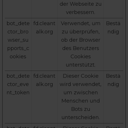
der Webseite zu
verbessern.
bot_dete
fd.cleant
Verwendet, um
Bestä
ctor_bro
alk.org
zu überprüfen,
ndig
wser_su
ob der Browser
pports_c
des Benutzers
ookies
Cookies
unterstützt.
bot_dete
fd.cleant
Dieser Cookie
Bestä
ctor_eve
alk.org
wird verwendet,
ndig
nt_token
um zwischen
Menschen und
Bots zu
unterscheiden.