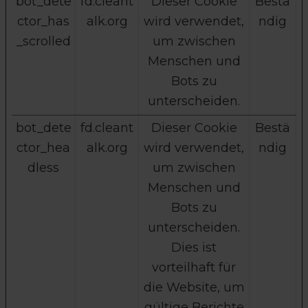
bot_dete
fd.cleant
Dieser Cookie
Bestä
ctor_has
alk.org
wird verwendet,
ndig
_scrolled
um zwischen
Menschen und
Bots zu
unterscheiden.
bot_dete
fd.cleant
Dieser Cookie
Bestä
ctor_hea
alk.org
wird verwendet,
ndig
dless
um zwischen
Menschen und
Bots zu
unterscheiden.
Dies ist
vorteilhaft für
die Website, um
gültige Berichte