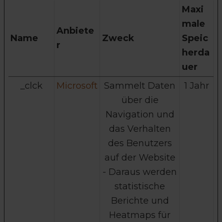
Maxi
male
Anbiete
Name
Zweck
Speic
r
herda
uer
_clck
Microsoft
Sammelt Daten
1 Jahr
über die
Navigation und
das Verhalten
des Benutzers
auf der Website
- Daraus werden
statistische
Berichte und
Heatmaps für