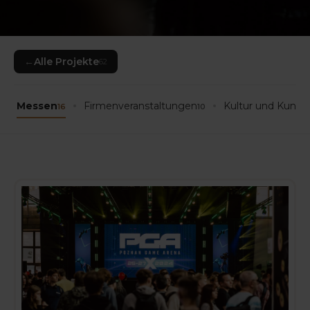
←
Alle Projekte
62
Messen
Firmenveranstaltungen
Kultur und Kunst
16
10
5