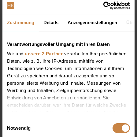
Zustimmung
Details
Anzeigeneinstellungen
Über
Verantwortungsvoller Umgang mit Ihren Daten
Wir und
unsere 2 Partner
verarbeiten Ihre persönlichen
Daten, wie z. B. Ihre IP-Adresse, mithilfe von
Technologien wie Cookies, um Informationen auf Ihrem
Gerät zu speichern und darauf zuzugreifen und so
personalisierte Werbung und Inhalte, Messungen von
Werbung und Inhalten, Zielgruppenforschung sowie
Entwicklung von Angeboten zu ermöglichen. Sie
Handtaschenmesse bei
entscheiden darüber, wer Ihre Daten für welche Zwecke
nutzt. Sie können Ihre Einwilligung jederzeit über die
Znajomi Znajomych
Cookie-Erklärung oder durch Klicken auf das Privacy
Einwilligungsauswahl
Trigger Symbol ändern oder widerrufen
Notwendig
Fotobericht von der