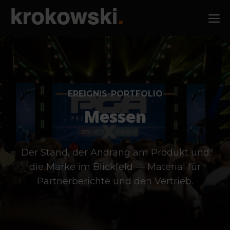
Zum
M
Inhalt
springen
EREIGNIS-PORTFOLIO
Messen
Der Stand, der Andrang am Produkt und
die Marke im Blickfeld — Material für
Partnerberichte und den Vertrieb.