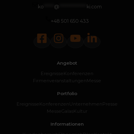
ko
*****
@
*************
ki.com
+48 501 650 433
Angebot
Ereignisse
Konferenzen
Firmenveranstaltungen
Messe
Portfolio
Ereignisse
Konferenzen
Unternehmen
Presse
Messe
Galas
Kultur
Informationen