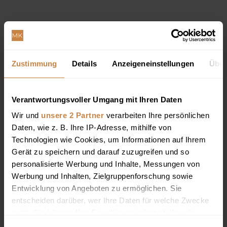
Zustimmung
Details
Anzeigeneinstellungen
Über
Verantwortungsvoller Umgang mit Ihren Daten
Wir und
unsere 2 Partner
verarbeiten Ihre persönlichen
Daten, wie z. B. Ihre IP-Adresse, mithilfe von
Technologien wie Cookies, um Informationen auf Ihrem
Gerät zu speichern und darauf zuzugreifen und so
personalisierte Werbung und Inhalte, Messungen von
Werbung und Inhalten, Zielgruppenforschung sowie
Entwicklung von Angeboten zu ermöglichen. Sie
entscheiden darüber, wer Ihre Daten für welche Zwecke
nutzt. Sie können Ihre Einwilligung jederzeit über die
Cookie-Erklärung oder durch Klicken auf das Privacy