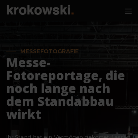
Zum
M
Inhalt
springen
MESSEFOTOGRAFIE
Messe-
Fotoreportage, die
noch lange nach
dem Standabbau
wirkt
Ihr Stand hat ein Vermögen gekostet. Lassen