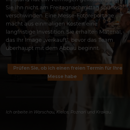
Sie ihn nicht am Freitagnachmittag spurlos
verschwinden. Eine Messe-Fotoreportage
macht aus einmaligen Kosten eine
langfristige Investition. Sie erhalten Material,
das Ihr Image „verkauft“, bevor das Team
überhaupt mit dem Abbau beginnt.
Prüfen Sie, ob ich einen freien Termin für Ihre
Messe habe
Ich arbeite in Warschau, Kielce, Poznań und Krakau.