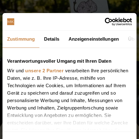
Zustimmung
Details
Anzeigeneinstellungen
Über
Verantwortungsvoller Umgang mit Ihren Daten
Wir und
unsere 2 Partner
verarbeiten Ihre persönlichen
Daten, wie z. B. Ihre IP-Adresse, mithilfe von
Technologien wie Cookies, um Informationen auf Ihrem
Gerät zu speichern und darauf zuzugreifen und so
personalisierte Werbung und Inhalte, Messungen von
Werbung und Inhalten, Zielgruppenforschung sowie
Entwicklung von Angeboten zu ermöglichen. Sie
entscheiden darüber, wer Ihre Daten für welche Zwecke
nutzt. Sie können Ihre Einwilligung jederzeit über die
Cookie-Erklärung oder durch Klicken auf das Privacy