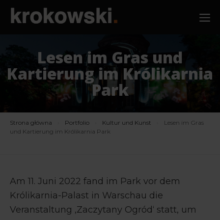
Zum
M
Inhalt
springen
Lesen im Gras und
Kartierung im Królikarnia
Park
Strona główna
›
Portfolio
›
Kultur und Kunst
›
Lesen im Gras
und Kartierung im Królikarnia Park
Am 11. Juni 2022 fand im Park vor dem
Królikarnia-Palast in Warschau die
Veranstaltung ‚Zaczytany Ogród‘ statt, um