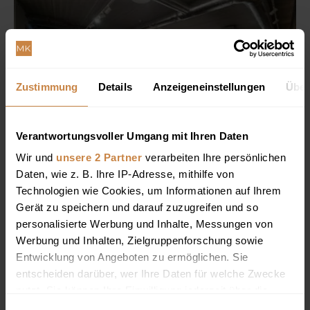
Zustimmung
Details
Anzeigeneinstellungen
Über
Verantwortungsvoller Umgang mit Ihren Daten
Wir und
unsere 2 Partner
verarbeiten Ihre persönlichen
Daten, wie z. B. Ihre IP-Adresse, mithilfe von
Technologien wie Cookies, um Informationen auf Ihrem
Gerät zu speichern und darauf zuzugreifen und so
personalisierte Werbung und Inhalte, Messungen von
Werbung und Inhalten, Zielgruppenforschung sowie
Entwicklung von Angeboten zu ermöglichen. Sie
entscheiden darüber, wer Ihre Daten für welche Zwecke
nutzt. Sie können Ihre Einwilligung jederzeit über die
Cookie-Erklärung oder durch Klicken auf das Privacy