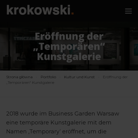
Zum
M
Inhalt
springen
Eröffnung der
„Temporären“
Kunstgalerie
Strona główna
›
Portfolio
›
Kultur und Kunst
›
Eröffnung der
„Temporären“ Kunstgalerie
2018 wurde im Business Garden Warsaw
eine temporäre Kunstgalerie mit dem
Namen ‚Temporary‘ eröffnet, um die