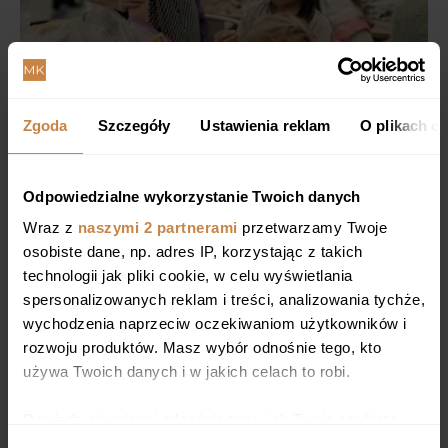
Zgoda
Szczegóły
Ustawienia reklam
O plikach c
Odpowiedzialne wykorzystanie Twoich danych
Wraz z
naszymi 2 partnerami
przetwarzamy Twoje
osobiste dane, np. adres IP, korzystając z takich
technologii jak pliki cookie, w celu wyświetlania
spersonalizowanych reklam i treści, analizowania tychże,
wychodzenia naprzeciw oczekiwaniom użytkowników i
rozwoju produktów. Masz wybór odnośnie tego, kto
używa Twoich danych i w jakich celach to robi.
Dowiedz się więcej odnośnie tego, jak Twoje osobiste
dane są przetwarzane oraz ustaw własne preferencje w