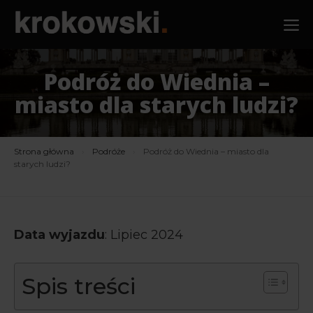
Przejdź
M
do
treści
Podróż do Wiednia –
miasto dla starych ludzi?
Strona główna
›
Podróże
›
Podróż do Wiednia – miasto dla
starych ludzi?
Data wyjazdu
: Lipiec 2024
Spis treści