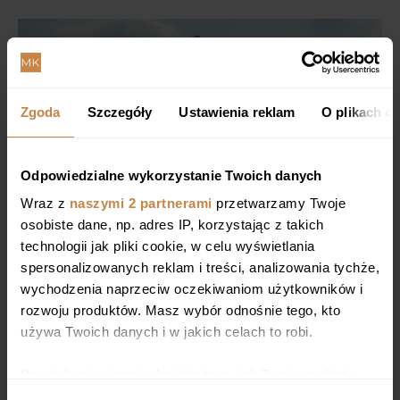
Zgoda
Szczegóły
Ustawienia reklam
O plikach c
Odpowiedzialne wykorzystanie Twoich danych
Wraz z
naszymi 2 partnerami
przetwarzamy Twoje
osobiste dane, np. adres IP, korzystając z takich
technologii jak pliki cookie, w celu wyświetlania
spersonalizowanych reklam i treści, analizowania tychże,
wychodzenia naprzeciw oczekiwaniom użytkowników i
rozwoju produktów. Masz wybór odnośnie tego, kto
używa Twoich danych i w jakich celach to robi.
Dowiedz się więcej odnośnie tego, jak Twoje osobiste
dane są przetwarzane oraz ustaw własne preferencje w