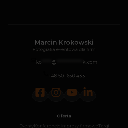
Marcin Krokowski
Fotografia eventowa dla firm
ko
*****
@
*************
ki.com
+48 501 650 433
Oferta
Eventy
Konferencje
Imprezy firmowe
Targi