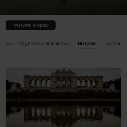
←
Wszystkie wpisy
10
entów
Organizowanie eventów
Historie
Podróże
5
4
1
1