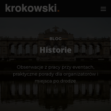
Przejdź
M
do
treści
BLOG
Historie
Obserwacje z pracy przy eventach,
praktyczne porady dla organizatorów i
miejsca po drodze.