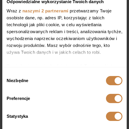
Odpowiedzialne wykorzystanie Twoich danych
Wraz z
naszymi 2 partnerami
przetwarzamy Twoje
osobiste dane, np. adres IP, korzystając z takich
technologii jak pliki cookie, w celu wyświetlania
spersonalizowanych reklam i treści, analizowania tychże,
wychodzenia naprzeciw oczekiwaniom użytkowników i
rozwoju produktów. Masz wybór odnośnie tego, kto
używa Twoich danych i w jakich celach to robi.
HISTORIE
Dowiedz się więcej odnośnie tego, jak Twoje osobiste
Żarcie Na Kółkach przy
dane są przetwarzane oraz ustaw własne preferencje w
Wybór
Stadionie Narodowym
sekcji szczegółów
. W Deklaracji plików cookie możesz
Niezbędne
zgody
zmienić lub wycofać swoją zgodę w dowolnej chwili.
Żarcie Na Kółkach to zlot foodtrucków, który
w 2020 został zorganizowany przy Stadionie
Preferencje
Wykorzystujemy pliki cookie do spersonalizowania treści
Narodowym. Wpadliśmy na niego
i reklam, aby oferować funkcje społecznościowe i
przypadkiem…
analizować ruch w naszej witrynie. Informacje o tym, jak
Statystyka
korzystasz z naszej witryny, udostępniamy partnerom
Zobacz więcej
społecznościowym, reklamowym i analitycznym.