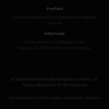
Portfolio
Eventy
Konferencje
Firmowe
Prasowe
Targi
Gale
Kultura
Informacje
Strefa klienta
O mnie
Blog
Kontakt
Google reCAPTCHA
Prywatność
Cookies
© 2026 Marcin Krokowski Fotografia Eventowa · Pl.
Józefa Hallera 5/14a, 03-464 Warszawa
Komunikacja możliwa w języku angielskim i polskim.