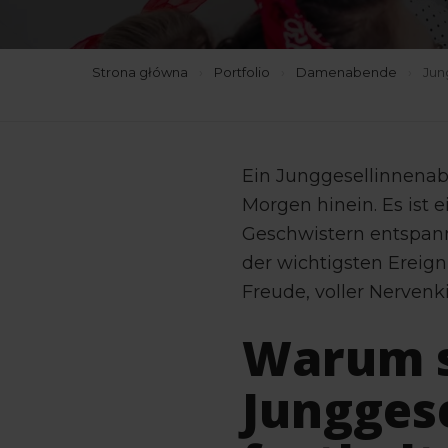
Strona główna
›
Portfolio
›
Damenabende
›
Jun
Ein Junggesellinnenabsc
Morgen hinein. Es ist 
Geschwistern entspann
der wichtigsten Ereign
Freude, voller Nerven
Warum s
Junggese