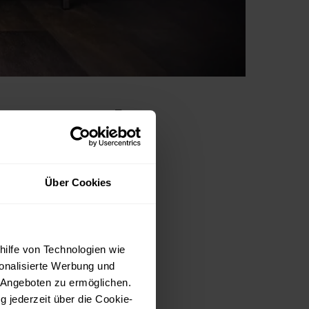
m Hotel
solche Session. In
Über Cookies
gessliche und
ge in Erinnerung
 viele Details, wie das
ling der Teilnehmer
hilfe von Technologien wie
onalisierte Werbung und
 Angeboten zu ermöglichen.
g jederzeit über die Cookie-