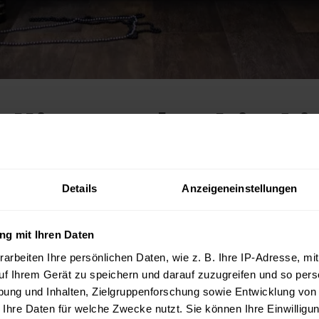
ellinnenabschied i
hied in einem Hotel ist der perfekte Ort für eine 
Details
Anzeigeneinstellungen
l mit wunderschönem Interieur können Sie unver
en, die jeder der Teilnehmerinnen des Abends lan
r Vorbereitung einer solchen Session achte ich auf
g mit Ihren Daten
meraeinstellungen, aber auch das Make-up und Sty
arbeiten Ihre persönlichen Daten, wie z. B. Ihre IP-Adresse, mit
uf Ihrem Gerät zu speichern und darauf zuzugreifen und so pers
ung und Inhalten, Zielgruppenforschung sowie Entwicklung von
 Ihre Daten für welche Zwecke nutzt. Sie können Ihre Einwilligun