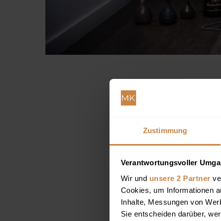
Jungges
Ein Junggesellinnenabsc
Zustimmung
einem exklusiven Hote
originelle Fotos mach
bleiben werden. Bei de
Verantwortungsvoller Umgan
richtige Licht, die Ka
Wir und
unsere 2 Partner
ver
des Abends.
Cookies, um Informationen a
Inhalte, Messungen von Werb
Sie entscheiden darüber, wer