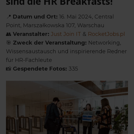
sind die HR Breakfasts!
📍
Datum und Ort:
16. Mai 2024, Central
Point, Marszałkowska 107, Warschau
👥
Veranstalter:
Just Join IT
&
RocketJobs.pl
🎯
Zweck der Veranstaltung:
Networking,
Wissensaustausch und inspirierende Redner
für HR-Fachleute
📸
Gespendete Fotos:
335