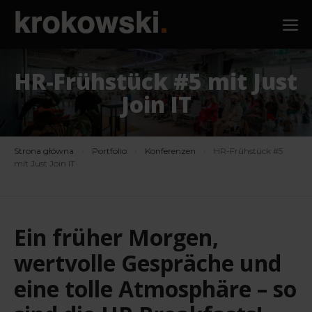
Zum
M
Inhalt
springen
HR-Frühstück #5 mit Just
Join IT
Strona główna
›
Portfolio
›
Konferenzen
›
HR-Frühstück #5
mit Just Join IT
Ein früher Morgen,
wertvolle Gespräche und
eine tolle Atmosphäre – so