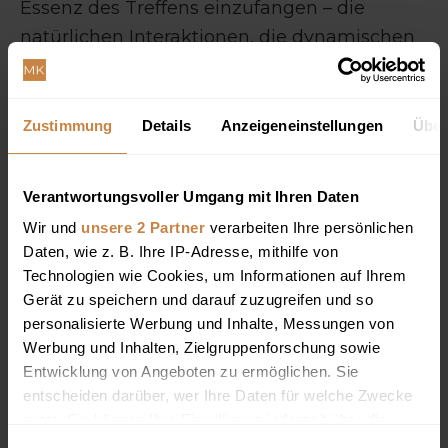
Essenz des Treffens einzufangen – die
natürlichen Interaktionen, die dynamischen
Redner und die Atmosphäre, in der sich die
Teilnehmer wohlfühlen. 📸
Zustimmung
Details
Anzeigeneinstellungen
Über
Von den frühen Morgenstunden an habe ich
die Frühstückstreffen, die ersten
Verantwortungsvoller Umgang mit Ihren Daten
Netzwerkgespräche und die Redner
Wir und
unsere 2 Partner
verarbeiten Ihre persönlichen
dokumentiert. Ich habe besonders auf
Daten, wie z. B. Ihre IP-Adresse, mithilfe von
Folgendes geachtet:
Technologien wie Cookies, um Informationen auf Ihrem
✅
Beziehungen zwischen den
Gerät zu speichern und darauf zuzugreifen und so
Teilnehmern
– Lächeln, Händeschütteln,
personalisierte Werbung und Inhalte, Messungen von
Werbung und Inhalten, Zielgruppenforschung sowie
Austausch von Visitenkarten.
Entwicklung von Angeboten zu ermöglichen. Sie
✅
Dynamik auf der Bühne
– Redner in
entscheiden darüber, wer Ihre Daten für welche Zwecke
Aktion, Einbeziehung des Publikums,
nutzt. Sie können Ihre Einwilligung jederzeit über die
Reaktionen auf inspirierende Inhalte.
Cookie-Erklärung oder durch Klicken auf das Privacy