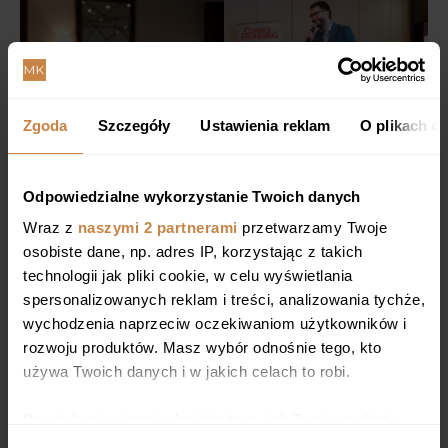
Zgoda
Szczegóły
Ustawienia reklam
O plikach c
Odpowiedzialne wykorzystanie Twoich danych
Wraz z
naszymi 2 partnerami
przetwarzamy Twoje
osobiste dane, np. adres IP, korzystając z takich
technologii jak pliki cookie, w celu wyświetlania
spersonalizowanych reklam i treści, analizowania tychże,
wychodzenia naprzeciw oczekiwaniom użytkowników i
rozwoju produktów. Masz wybór odnośnie tego, kto
używa Twoich danych i w jakich celach to robi.
Dowiedz się więcej odnośnie tego, jak Twoje osobiste
dane są przetwarzane oraz ustaw własne preferencje w