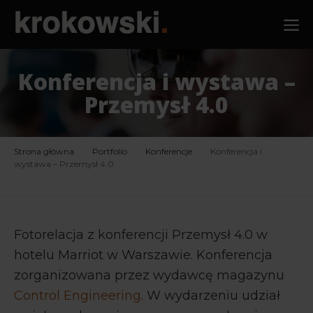
Przejdź
M
do
treści
Konferencja i wystawa –
Przemysł 4.0
Strona główna
›
Portfolio
›
Konferencje
›
Konferencja i
wystawa – Przemysł 4.0
Fotorelacja z konferencji Przemysł 4.0 w
hotelu Marriot w Warszawie. Konferencja
zorganizowana przez wydawcę magazynu
Control Engineering
. W wydarzeniu udział