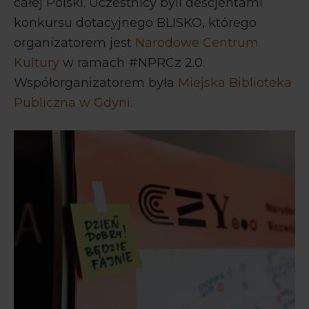
całej Polski. Uczestnicy byli descjentami
konkursu dotacyjnego BLISKO, którego
organizatorem jest
Narodowe Centrum
Kultury
w ramach #NPRCz 2.0.
Współorganizatorem była
Miejska Biblioteka
Publiczna w Gdyni
.