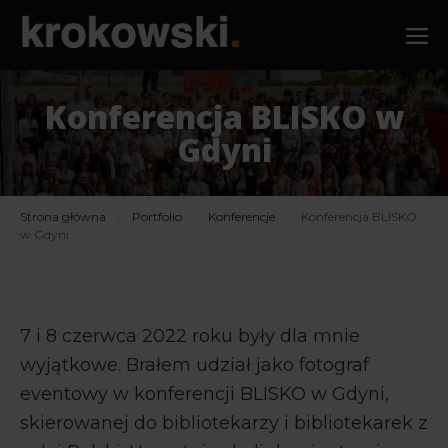
Przejdź
M
do
treści
Konferencja BLISKO w
Gdyni
Strona główna
›
Portfolio
›
Konferencje
›
Konferencja BLISKO
w Gdyni
7 i 8 czerwca 2022 roku były dla mnie
wyjątkowe. Brałem udział jako fotograf
eventowy w konferencji BLISKO w Gdyni,
skierowanej do bibliotekarzy i bibliotekarek z