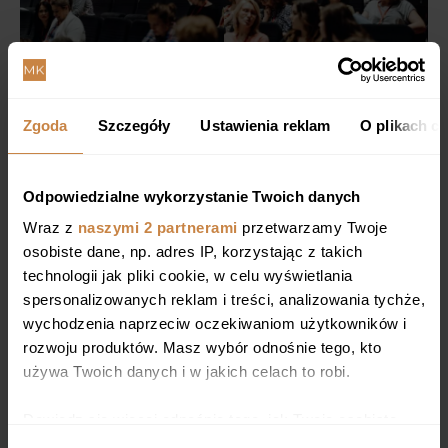
Zgoda
Szczegóły
Ustawienia reklam
O plikach c
Odpowiedzialne wykorzystanie Twoich danych
Wraz z
naszymi 2 partnerami
przetwarzamy Twoje
osobiste dane, np. adres IP, korzystając z takich
technologii jak pliki cookie, w celu wyświetlania
spersonalizowanych reklam i treści, analizowania tychże,
wychodzenia naprzeciw oczekiwaniom użytkowników i
rozwoju produktów. Masz wybór odnośnie tego, kto
używa Twoich danych i w jakich celach to robi.
Dowiedz się więcej odnośnie tego, jak Twoje osobiste
dane są przetwarzane oraz ustaw własne preferencje w