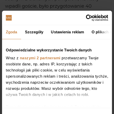
wpadli goście, było przygotowanie 40
różnych prezentów dla solenizanta. Ich było
mniej, ale zrobili to tak, że ilość była
odpowiednia i było sporo niespodzianek do
Zgoda
Szczegóły
Ustawienia reklam
O plikach c
rozpakowania, od malutkich paczek, aż po
coś naprawdę wielkiego.
Odpowiedzialne wykorzystanie Twoich danych
Wraz z
naszymi 2 partnerami
przetwarzamy Twoje
osobiste dane, np. adres IP, korzystając z takich
technologii jak pliki cookie, w celu wyświetlania
spersonalizowanych reklam i treści, analizowania tychże,
wychodzenia naprzeciw oczekiwaniom użytkowników i
rozwoju produktów. Masz wybór odnośnie tego, kto
używa Twoich danych i w jakich celach to robi.
Dowiedz się więcej odnośnie tego, jak Twoje osobiste
dane są przetwarzane oraz ustaw własne preferencje w