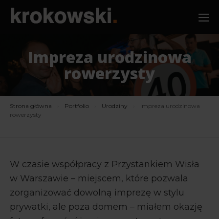
Przejdź
M
do
treści
Impreza urodzinowa
rowerzysty
Strona główna
›
Portfolio
›
Urodziny
›
Impreza urodzinowa
rowerzysty
W czasie współpracy z Przystankiem Wisła
w Warszawie – miejscem, które pozwala
zorganizować dowolną imprezę w stylu
prywatki, ale poza domem – miałem okazję