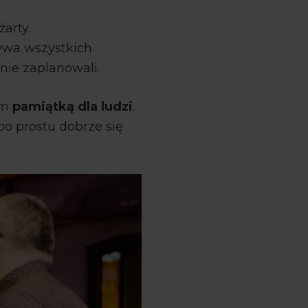
arty.
ywa wszystkich.
nnie zaplanowali.
im
pamiątką dla ludzi
.
po prostu dobrze się