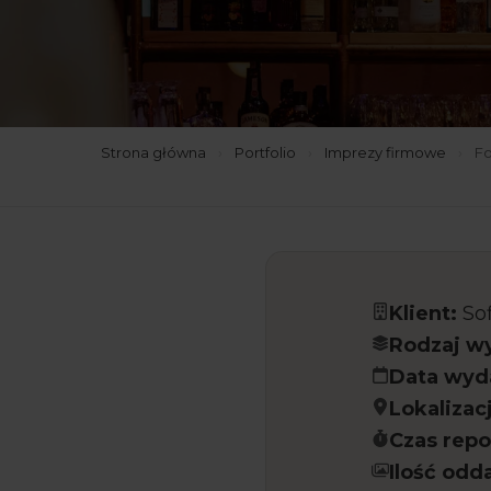
Strona główna
›
Portfolio
›
Imprezy firmowe
›
Fo
Klient:
Sof
Rodzaj wy
Data wyd
Lokalizac
Czas repo
Ilość odd