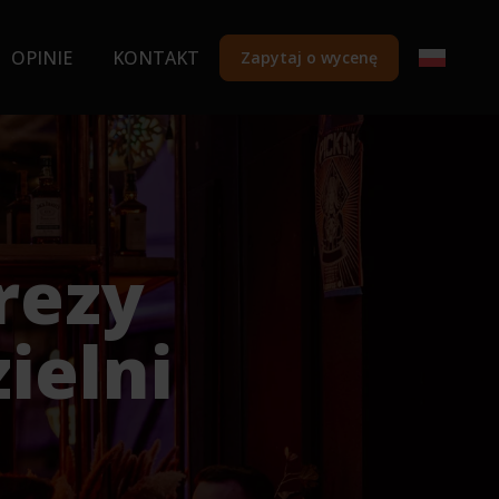
OPINIE
KONTAKT
Zapytaj o wycenę
rezy
ielni