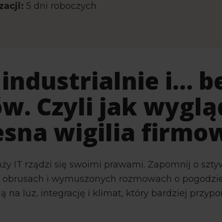
zacji:
5 dni roboczych
industrialnie i… b
w. Czyli jak wyglą
sna wigilia firmo
nży IT rządzi się swoimi prawami. Zapomnij o szt
ch obrusach i wymuszonych rozmowach o pogodzi
 na luz, integrację i klimat, który bardziej przyp