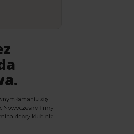
ez
da
wa.
ywnym łamaniu się
e. Nowoczesne firmy
omina dobry klub niż