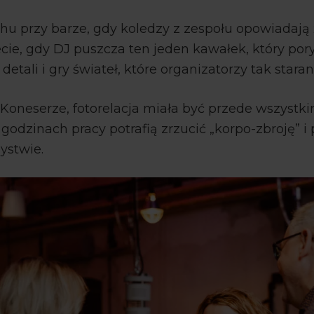
u przy barze, gdy koledzy z zespołu opowiadają ż
ecie, gdy DJ puszcza ten jeden kawałek, który por
detali i gry świateł, które organizatorzy tak stara
 Koneserze, fotorelacja miała być przede wszystk
odzinach pracy potrafią zrzucić „korpo-zbroję” i 
ystwie.