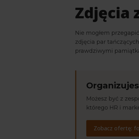
Zdjęcia 
Nie mogłem przegapić 
zdjęcia par tańczących
prawdziwymi pamiątka
Organizujes
Możesz być z zespo
którego HR i mark
Zobacz ofertę: f