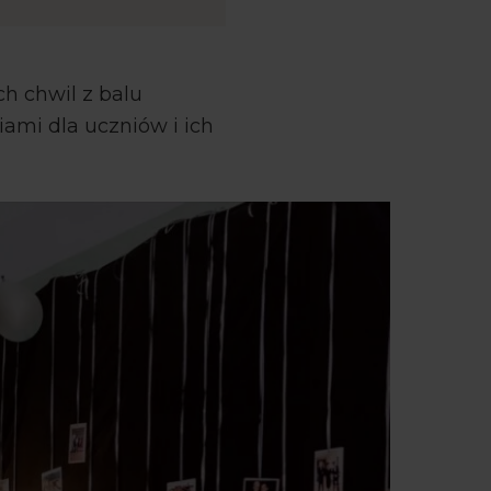
h chwil z balu
ami dla uczniów i ich