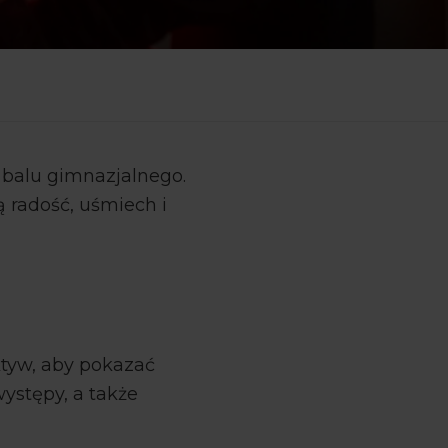
 balu gimnazjalnego.
ą radość, uśmiech i
ktyw, aby pokazać
występy, a także