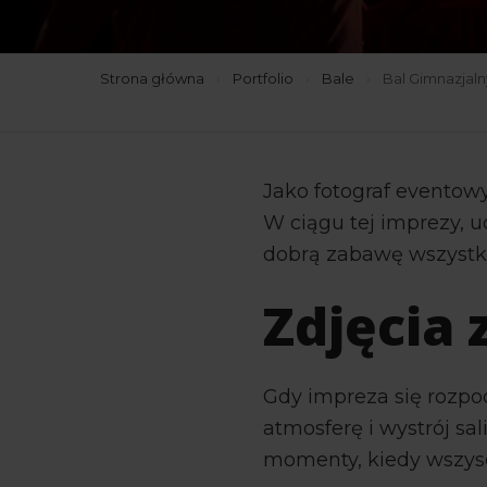
Strona główna
›
Portfolio
›
Bale
›
Bal Gimnazjal
Jako fotograf eventow
W ciągu tej imprezy, u
dobrą zabawę wszystk
Zdjęcia 
Gdy impreza się rozpo
atmosferę i wystrój sa
momenty, kiedy wszysc