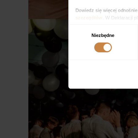
Dowiedz się więcej odnośnie
szczegółów
. W Deklaracji 
Wybór
Wykorzystujemy pliki cookie 
Niezbędne
zgody
ruch w naszej witrynie. Inf
reklamowym i analitycznym. 
uzyskanymi podczas korzysta