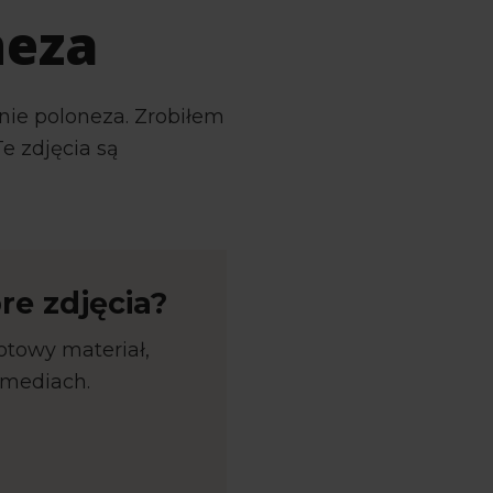
neza
ie poloneza. Zrobiłem
e zdjęcia są
re zdjęcia?
otowy materiał,
 mediach.