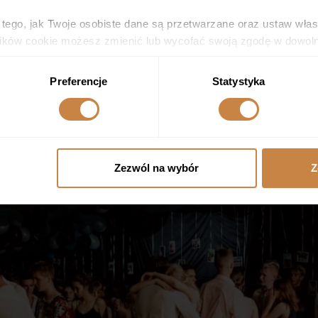
 tego, jak Twoje osobiste dane są przetwarzane oraz ustaw wła
plików cookie możesz zmienić lub wycofać swoją zgodę w dowolne
do spersonalizowania treści i reklam, aby oferować funkcje sp
Preferencje
Statystyka
ormacje o tym, jak korzystasz z naszej witryny, udostępniamy p
Partnerzy mogą połączyć te informacje z innymi danymi otrzym
nia z ich usług.
Zezwól na wybór
Z