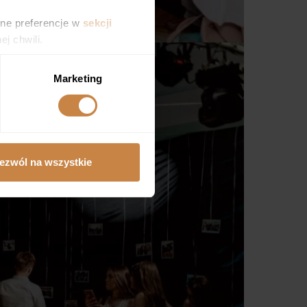
sne preferencje w
sekcji
j chwili.
ołecznościowe i analizować
Marketing
artnerom społecznościowym,
anymi od Ciebie lub
ezwól na wszystkie